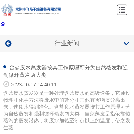
网
站
关
首
于
产
行业新闻
页
我
品
案
们
中
例
新
含盐废水蒸发器按其工作原理可分为自然蒸发和强
制循环蒸发两大类
心
中
闻
联
2023-10-17 14:40:11
心
资
系
含盐废水蒸发器是一种处理含盐废水的高级设备，它通过
物理和化学方法将废水中的盐分和其他有害物质分离出
讯
我
来，使废水得到净化。含盐废水蒸发器按其工作原理可分
为自然蒸发和强制循环蒸发两大类。自然蒸发是指依靠热
们
蒸汽的蒸发潜热，将废水加热至沸点以上的温度，使之发
生蒸…