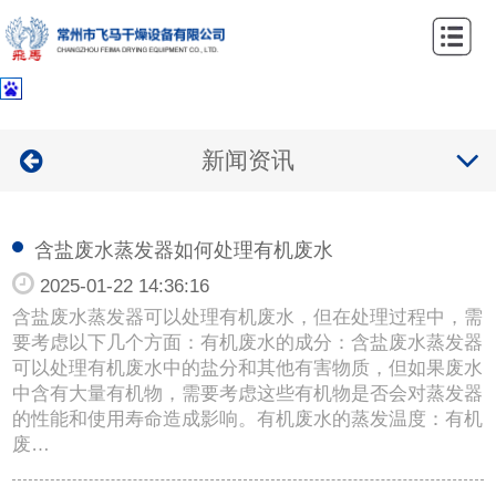
网
站
关
首
于
产
新闻资讯
页
我
品
案
们
中
例
新
含盐废水蒸发器如何处理有机废水
心
中
闻
联
2025-01-22 14:36:16
含盐废水蒸发器可以处理有机废水，但在处理过程中，需
心
资
系
要考虑以下几个方面：有机废水的成分：含盐废水蒸发器
可以处理有机废水中的盐分和其他有害物质，但如果废水
讯
我
中含有大量有机物，需要考虑这些有机物是否会对蒸发器
的性能和使用寿命造成影响。有机废水的蒸发温度：有机
们
废…