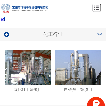
网
站
关
首
于
产
化工行业
页
我
品
案
们
中
例
新
心
中
闻
联
心
资
系
讯
我
碳化硅干燥项目
白碳黑干燥项目
们