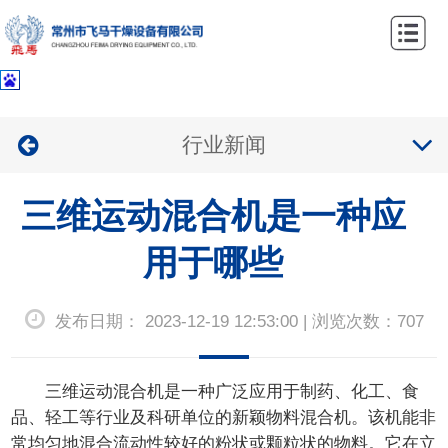
网
站
关
首
于
产
行业新闻
页
我
品
案
们
三维运动混合机是一种应
中
例
新
心
中
用于哪些
闻
联
心
资
系
发布日期： 2023-12-19 12:53:00 | 浏览次数：707
讯
我
们
三维运动混合机是一种广泛应用于制药、化工、食
品、轻工等行业及科研单位的新颖物料混合机。该机能非
常均匀地混合流动性较好的粉状或颗粒状的物料。它在立