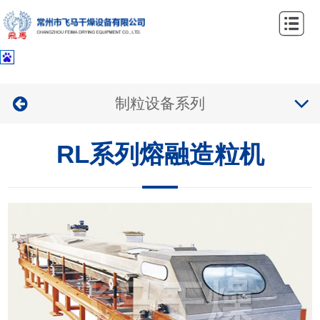
网
站
关
首
于
产
制粒设备系列
页
我
品
案
们
RL系列熔融造粒机
中
例
新
心
中
闻
联
心
资
系
讯
我
们