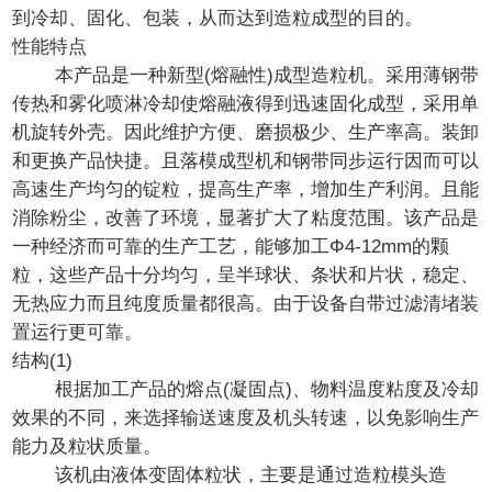
到冷却、固化、包装，从而达到造粒成型的目的。
性能特点
本产品是一种新型(熔融性)成型造粒机。采用薄钢带
传热和雾化喷淋冷却使熔融液得到迅速固化成型，采用单
机旋转外壳。因此维护方便、磨损极少、生产率高。装卸
和更换产品快捷。且落模成型机和钢带同步运行因而可以
高速生产均匀的锭粒，提高生产率，增加生产利润。且能
消除粉尘，改善了环境，显著扩大了粘度范围。该产品是
一种经济而可靠的生产工艺，能够加工Φ4-12mm的颗
粒，这些产品十分均匀，呈半球状、条状和片状，稳定、
无热应力而且纯度质量都很高。由于设备自带过滤清堵装
置运行更可靠。
结构(1)
根据加工产品的熔点(凝固点)、物料温度粘度及冷却
效果的不同，来选择输送速度及机头转速，以免影响生产
能力及粒状质量。
该机由液体变固体粒状，主要是通过造粒模头造